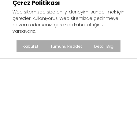
Çerez Politikası
Web sitemizde size en iyi deneyimi sunabilmek için
çerezleri kullanıyoruz. Web sitemizde gezinmeye
devam ederseniz, çerezleri kabul ettiğinizi
varsayarız.
LB 100 Laboratuvar Tipi Çeneli Kırıcı
Kabul Et
Tümünü Reddet
Detalı Bilgi
LB 150 Laboratuvar Tipi Çeneli Kırıcı